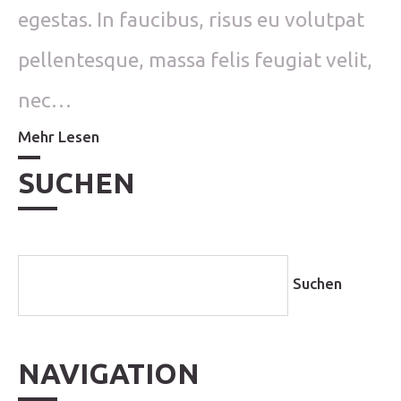
egestas. In faucibus, risus eu volutpat
pellentesque, massa felis feugiat velit,
nec…
Mehr Lesen
SUCHEN
NAVIGATION