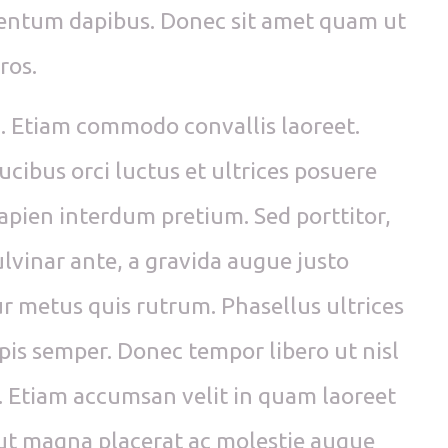
mentum dapibus. Donec sit amet quam ut
ros.
i. Etiam commodo convallis laoreet.
cibus orci luctus et ultrices posuere
apien interdum pretium. Sed porttitor,
ulvinar ante, a gravida augue justo
ur metus quis rutrum. Phasellus ultrices
rpis semper. Donec tempor libero ut nisl
ue. Etiam accumsan velit in quam laoreet
 ut magna placerat ac molestie augue