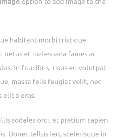
 image
option to add image to the
ue habitant morbi tristique
t netus et malesuada fames ac
tas. In faucibus, risus eu volutpat
ue, massa felis feugiat velit, nec
 elit a eros.
llis sodales orci, et pretium sapien
s. Donec tellus leo, scelerisque in