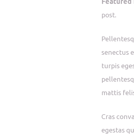
Featured
post.
Pellentesq
senectus e
turpis eges
pellentesq
mattis felis
Cras conva
egestas qui