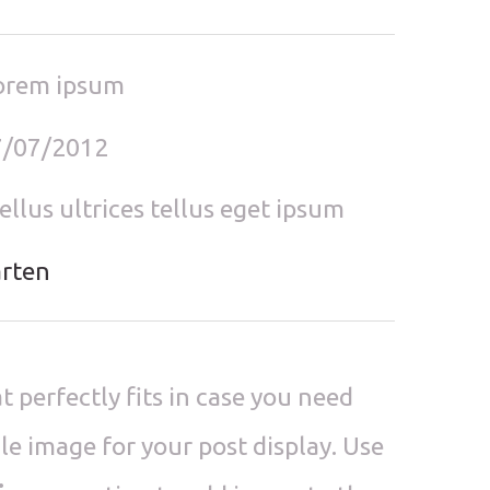
orem ipsum
7/07/2012
llus ultrices tellus eget ipsum
arten
t perfectly fits in case you need
gle image for your post display. Use