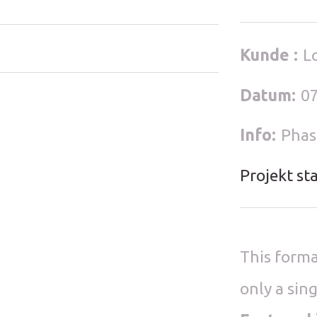
Kunde :
L
Datum:
0
Info:
Phase
Projekt st
This forma
only a sin