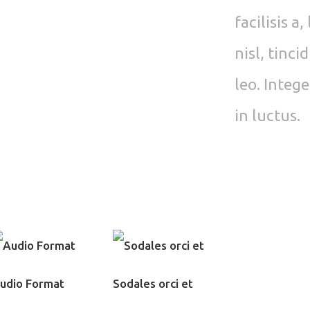
facilisis 
nisl, tinci
leo. Integ
in luctus.
udio Format
Sodales orci et