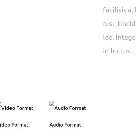
facilisis 
nisl, tinci
leo. Integ
in luctus.
ideo Format
Audio Format