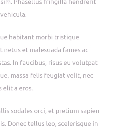
ssim. Phasellus fringilla hendrerit
 vehicula.
ue habitant morbi tristique
t netus et malesuada fames ac
tas. In faucibus, risus eu volutpat
ue, massa felis feugiat velit, nec
 elit a eros.
llis sodales orci, et pretium sapien
s. Donec tellus leo, scelerisque in