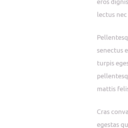
eros digni
lectus nec
Pellentesq
senectus e
turpis eges
pellentesq
mattis felis
Cras conva
egestas qui